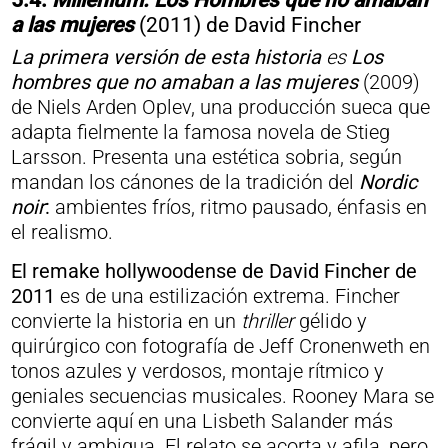
5.4.
Millenium: Los Hombres que no amaban
a las mujeres
(2011) de David Fincher
La primera versión de esta historia
es
Los
hombres que no amaban a las mujeres
(2009)
de Niels Arden Oplev, una producción sueca que
adapta fielmente la famosa novela de Stieg
Larsson. Presenta una estética sobria, según
mandan los cánones de la tradición del
Nordic
noir
:
ambientes fríos, ritmo pausado, énfasis en
el realismo.
El remake hollywoodense de David Fincher de
2011
es de una estilización extrema. Fincher
convierte la historia en un
thriller
gélido y
quirúrgico con fotografía de Jeff Cronenweth en
tonos azules y verdosos, montaje rítmico y
geniales secuencias musicales. Rooney Mara se
convierte aquí en una Lisbeth Salander más
frágil y ambigua. El relato se acorta y afila, pero