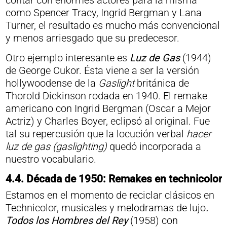
contar con enormes actores para la misma
como Spencer Tracy, Ingrid Bergman y Lana
Turner, el resultado es mucho más convencional
y menos arriesgado que su predecesor.
Otro ejemplo interesante es
Luz de Gas
(1944)
de
George Cukor. Ésta viene a ser la versión
hollywoodense de la
Gaslight
británica de
Thorold Dickinson rodada en 1940. El remake
americano con Ingrid Bergman (Oscar a Mejor
Actriz) y Charles Boyer, eclipsó al original. Fue
tal su repercusión que la locución verbal
hacer
luz de gas
(gaslighting)
quedó incorporada a
nuestro vocabulario.
4.4.
Década de 1950: Remakes en technicolor
Estamos en el momento de reciclar clásicos en
Technicolor, musicales y melodramas de lujo
.
Todos los Hombres del Rey
(1958) con