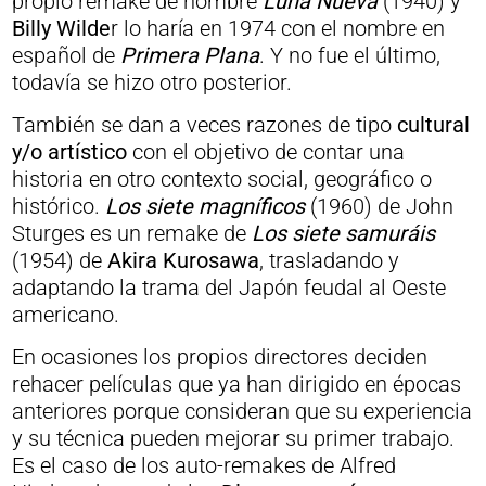
propio remake de nombre
Luna Nueva
(1940) y
Billy Wilde
r lo haría en 1974 con el nombre en
español de
Primera Plana
. Y no fue el último,
todavía se hizo otro posterior.
También se dan a veces razones de tipo
cultural
y/o artístico
con el objetivo de contar una
historia en otro contexto social, geográfico o
histórico.
Los siete magníficos
(1960) de John
Sturges es un remake de
Los siete samuráis
(1954) de
Akira Kurosawa
, trasladando y
adaptando la trama del Japón feudal al Oeste
americano.
En ocasiones los propios directores deciden
rehacer películas que ya han dirigido en épocas
anteriores porque consideran que su experiencia
y su técnica pueden mejorar su primer trabajo.
Es el caso de los auto-remakes de Alfred