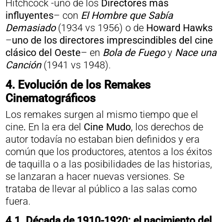
Hitchcock -uno de los
Directores más
influyentes
– con
El Hombre que Sabía
Demasiado
(1934 vs 1956) o de
Howard Hawks
–
uno de los directores imprescindibles del cine
clásico del Oeste
– en
Bola de Fuego
y
Nace una
Canción
(1941 vs 1948).
4. Evolución de los Remakes
Cinematográficos
Los remakes surgen al mismo tiempo que el
cine
.
En la era del
Cine Mudo
, los derechos de
autor todavía no estaban bien definidos y era
común que los productores, atentos a los éxitos
de taquilla o a las posibilidades de las historias,
se lanzaran a hacer nuevas versiones. Se
trataba de llevar al público a las salas como
fuera.
4.1. Década de 1910-1920: el nacimiento del