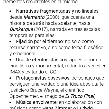
elementos recurrentes en el mismo:
Narrativas fragmentadas y no lineales
:
desde
Memento
(2000), que cuenta una
historia de atrás hacia adelante, hasta
Dunkerque
(2017), narrada en tres escalas
temporales paralelas.
Fijación por el tiempo
: no solo como
recurso narrativo, sino como tema filosófico
y emocional.
Uso de efectos clásicos
: apuesta por un
cine físico y monumental, rodando a veces en
IMAX y evitando el CGI
Protagonistas obsesivos
: personajes que
persiguen una verdad o una idea absoluta (el
justiciero Bruce Wayne, el científico
Oppenheimer, el mago de
El Truco Final
).
Música envolvente
: en colaboración con
músicos como
Hans Zimme
r o
Ludwig