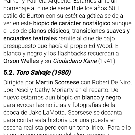
Parker y Patricia Arquette. Estamos ante un
homenaje al cine de serie B de los años 50. El
estilo de Burton con su estética gótica se deja
ver en este
biopic de carácter nostálgico
aunque
el uso de
planos clásicos, transiciones suaves y
encuadres teatrales
remite al cine de bajo
presupuesto que hacía el propio Ed Wood. El
blanco y negro y los flashbacks recuerdan a
Orson Welles
y su
Ciudadano Kane
(1941).
5.2.
Toro Salvaje (1980)
Dirigida por
Martin Scorsese
con Robert De Niro,
Joe Pesci y Cathy Moriarty en el reparto. De
nuevo estamos aun biopic en
blanco y negro
para evocar las noticias y fotografías de la
época de Jake LaMotta. Scorsese se decanta
para contar esta historia por una puesta en
escena realista pero con un tono lírico. Para ello