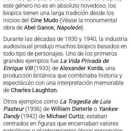
este género no es en absoluto novedoso; los
biopics tienen una larga tradición desde los
inicios del
Cine Mudo
(Véase la monumental
obra de
Abel Gance,
Napoleón
).
Durante las décadas de 1930 y 1940, la industria
audiovisual produjo muchos biopics basados en
todo tipo de personajes. Uno de los primeros
grandes ejemplos fue
La Vida Privada de
Enrique VIII
(1933) de
Alexander Korda
, una
producción británica que combinaba historia y
espectáculo con una interpretación memorable
de
Charles Laughton.
Otros ejemplos como
La Tragedia de Luis
Pasteur
(1936) de
William Dieterle
o
Yankee
Dandy
(1942) de
Michael Curtiz
, estaban
centrados en figuras que encarnaban valores
patrióticos o planteamientos éticos personales.