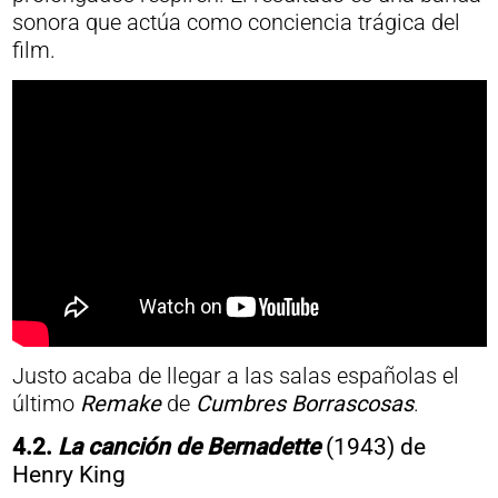
sonora que actúa como conciencia trágica del
film.
Justo acaba de llegar a las salas españolas el
último
Remake
de
Cumbres Borrascosas
.
4.2.
La canción de Bernadette
(1943) de
Henry King