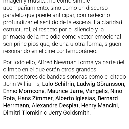
imagen y música: no como simple
acompañamiento, sino como un discurso
paralelo que puede anticipar, contradecir o
profundizar el sentido de la escena. La claridad
estructural, el respeto por el silencio y la
primacía de la melodía como vector emocional
son principios que, de una u otra forma, siguen
resonando en el cine contemporáneo.
Por todo ello, Alfred Newman forma ya parte del
olimpo en el que están otros grandes
compositores de bandas sonoras como el citado
John Williams,
Lalo Schifrin
,
Ludwig Göransson
,
Ennio Morricone
,
Maurice Jarre
,
Vangelis
,
Nino
Rota
,
Hans Zimmer
,
Alberto Iglesias
,
Bernard
Herrmann
,
Alexandre Desplat
,
Henry Mancini
,
Dimitri Tiomkin
o
Jerry Goldsmith
.