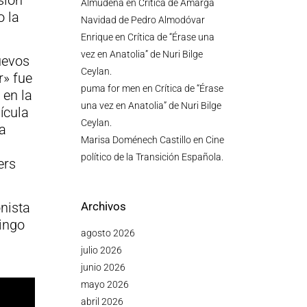
sión
Almudena
en
Crítica de Amarga
o la
Navidad de Pedro Almodóvar
Enrique
en
Crítica de “Érase una
vez en Anatolia” de Nuri Bilge
uevos
Ceylan.
r» fue
puma for men
en
Crítica de “Érase
en la
una vez en Anatolia” de Nuri Bilge
ícula
Ceylan.
a
Marisa Doménech Castillo
en
Cine
político de la Transición Española.
ers
Archivos
nista
ingo
agosto 2026
julio 2026
junio 2026
mayo 2026
abril 2026