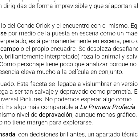
 dirigidas de forma imprevisible y que sí aportan a
llo del Conde Orlok y el encuentro con el mismo. Eg
nse
por medio de la puesta en escena como un maes
nterpretado, está permanentemente en escena, pero 
e campo
o el propio encuadre. Se desplaza desafiand
o, brillantemente interpretado) roza lo animal y salv
 Como personaje tiene poco que analizar porque no
esencia eleva mucho a la película en conjunto.
do. Esta faceta se llegaba a vislumbrar en versi
lega a ser tan salvaje y depravado como prometía. E
Universal Pictures. No podemos esperar algo como
ki. Es algo más comparable a
La Primera Profecía
mismo nivel de
depravación
, aunque menos gráfico.
ro no tiene margen para explorarse.
nsada
, con decisiones brillantes, un apartado técni