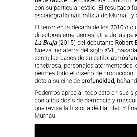
de la Noche
fue concebida como un rem
con su particular estilo. El resultado f
escenografía naturalista de Murnau y
El terror en la década de los
2010
dio 
directores emergentes. Una de las pel
La Bruja
(2015) del debutante
Robert 
Nueva Inglaterra del siglo XVII, basada
sentó las bases de su estilo:
atmósfer
tenebrosa, personajes atormentados, e
permea todo el diseño de producción. E
dota a su cine de
profundidad
, bañand
Podemos apreciar todo esto en sus sig
con altas dosis de demencia y mascul
que revisa la historia de Hamlet. Y fi
Murnau.