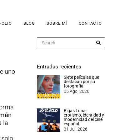
FOLIO
BLOG
SOBRE MÍ
CONTACTO
Entradas recientes
e uno
Siete películas que
destacan por su
fotografía
05 Ago, 2026
forma
Bigas Luna:
emán
erotismo, identidad y
modernidad del cine
 la
español
31 Jul, 2026
u
solo