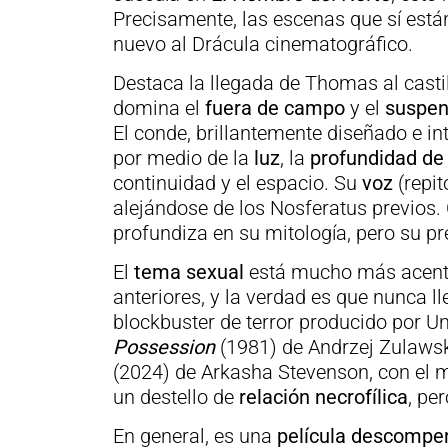
Precisamente, las escenas que sí están
nuevo al Drácula cinematográfico.
Destaca la llegada de Thomas al casti
domina el
fuera de campo
y el
suspe
El conde, brillantemente diseñado e i
por medio de la
luz
, la
profundidad d
continuidad y el espacio. Su
voz
(repit
alejándose de los Nosferatus previos.
profundiza en su mitología, pero su pr
El
tema sexual
está mucho más acentua
anteriores, y la verdad es que nunca l
blockbuster de terror producido por 
Possession
(1981) de
Andrzej Zulaws
(2024) de Arkasha Stevenson, con el 
un destello de
relación necrofílica
, pe
En general, es una
película descompe