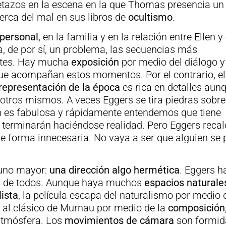
etazos en la escena en la que Thomas presencia u
erca del mal en sus libros de
ocultismo
.
personal
, en la familia y en la relación entre Ellen y 
, de por sí, un problema, las secuencias más
ntes. Hay mucha
exposición
por medio del diálogo 
que acompañan estos momentos. Por el contrario, el
representación de la época
es rica en detalles aun
tros mismos. A veces Eggers se tira piedras sobre
en es fabulosa y rápidamente entendemos que tiene
s terminarán haciéndose realidad. Pero Eggers recal
 forma innecesaria. No vaya a ser que alguien se 
uno mayor:
una dirección algo hermética
. Eggers h
a
de todos. Aunque haya muchos
espacios naturale
lista
, la película escapa del naturalismo por medio 
 al clásico de Murnau por medio de la
composición
atmósfera. Los
movimientos de cámara
son formid