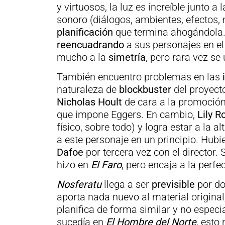
y virtuosos, la luz es increíble junto a 
sonoro (diálogos, ambientes, efectos, 
planificación
que termina ahogándola. 
reencuadrando
a sus personajes en e
mucho a la
simetría
, pero rara vez s
También encuentro problemas en las
naturaleza de
blockbuster
del proyect
Nicholas Hoult
de cara a la promoción,
que impone Eggers. En cambio,
Lily 
físico, sobre todo) y logra estar a la 
a este personaje en un principio. Hub
Dafoe
por tercera vez con el director.
hizo en
El Faro
, pero encaja a la perfec
Nosferatu
llega a ser
previsible
por do
aporta nada nuevo al material origina
planifica de forma similar y no espe
sucedía en
El Hombre del Norte
, esto