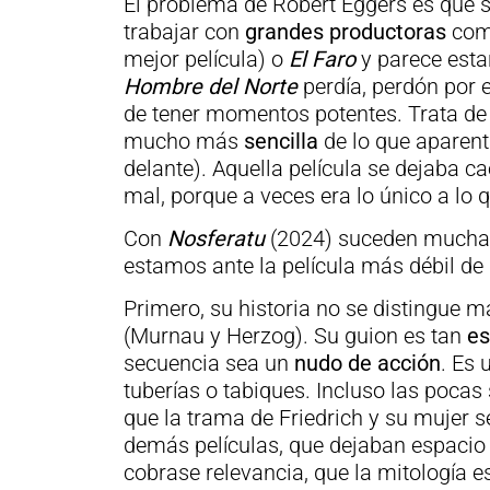
El problema de Robert Eggers es que
trabajar con
grandes productoras
como
mejor película) o
El Faro
y parece esta
Hombre del Norte
perdía, perdón por e
de tener momentos potentes. Trata d
mucho más
sencilla
de lo que aparent
delante). Aquella película se dejaba 
mal, porque a veces era lo único a lo 
Con
Nosferatu
(2024) suceden muchas
estamos ante la película más débil de
Primero, su historia no se distingue m
(Murnau y Herzog). Su guion es tan
e
secuencia sea un
nudo de acción
. Es
tuberías o tabiques. Incluso las poc
que la trama de Friedrich y su mujer s
demás películas, que dejaban espacio 
cobrase relevancia, que la mitología e