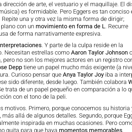
la dirección de arte, el vestuario y el maquillaje. El d
música) es formidable. Pero Eggers es tan conciso 
Repite una y otra vez la misma forma de dirigir;
l plano con un
movimiento en forma de L
. Recurre
e usa de forma narrativamente expresiva.
interpretaciones
. Y parte de la culpa reside en la
o. Necesitan estrellas como
Aaron Taylor Johnson
 pero no son los mejores actores en un registro co
Rose Depp
tiene un papel mucho más exigente (a niv
altura. Curioso pensar que
Anya Taylor Joy
iba a inter
iese sido diferente, desde luego. También colabora
W
 Se trata de un papel pequeño en comparación a lo q
ción con el tono de la peli.
s motivos. Primero, porque conocemos su historia 
l, más allá de algunos detalles. Segundo, porque Eg
cialmente inspirada en muchas ocasiones. Pero com
 no quita para que haya
momentos memorables
.