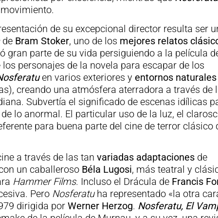
 movimiento.
resentación de su excepcional director resulta ser 
a
de
Bram Stoker
, uno de los
mejores relatos clásic
ó gran parte de su vida persiguiendo a la película d
los personajes de la novela para escapar de los
Nosferatu
en varios exteriores y
entornos naturales
as), creando una atmósfera aterradora a través de 
idiana. Subvertía el significado de escenas idílicas p
 de lo anormal. El particular uso de la luz, el claros
ferente para buena parte del cine de terror clásico 
cine a través de las tan
variadas adaptaciones
de
 con un caballeroso
Béla Lugosi
, más teatral y clásic
ara
Hammer Films
. Incluso el Drácula de
Francis Fo
cesiva. Pero
Nosferatu
ha representado «la otra car
1979 dirigida por
Werner Herzog
.
Nosferatu, El Vam