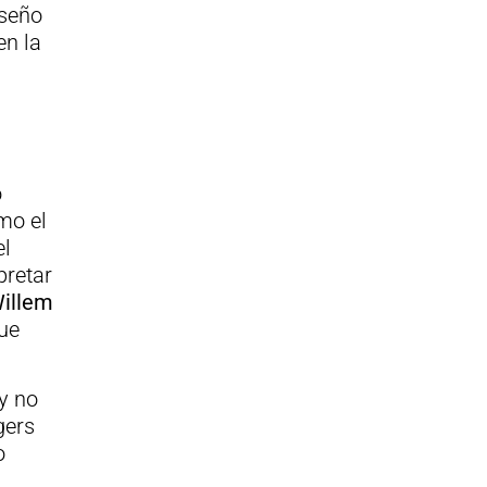
iseño
en la
o
mo el
el
pretar
illem
ue
y no
gers
o