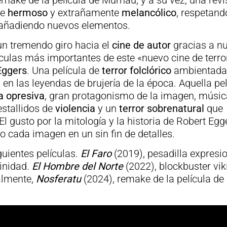
ake de la película de Murnau, y a su vez, una revi
ue
hermoso
y extrañamente
melancólico
, respetand
 añadiendo nuevos elementos.
un tremendo giro hacia el
cine de autor
gracias a n
ículas más importantes de este «nuevo cine de terro
Eggers
. Una película de
terror folclórico
ambientada 
 en las leyendas de brujería de la época. Aquella pel
a opresiva
, gran protagonismo de la imagen, músic
stallidos de
violencia
y un
terror sobrenatural
que
l gusto por la mitología y la historia de Robert Egg
o cada imagen en un sin fin de detalles.
uientes películas.
El Faro
(2019), pesadilla expresio
inidad.
El Hombre del Norte
(2022), blockbuster vik
nalmente,
Nosferatu
(2024), remake de la película de