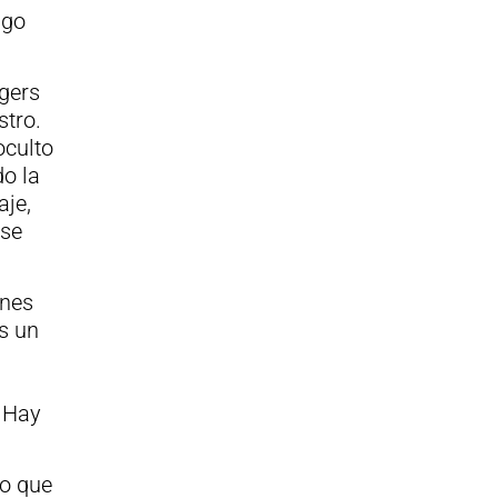
lgo
gers
tro.
oculto
o la
aje,
 se
ones
s un
 Hay
co que