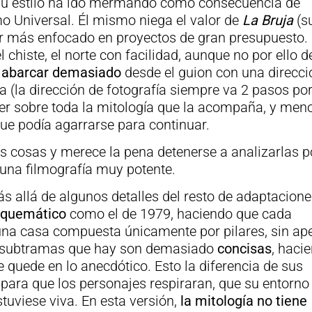
 su estilo ha ido mermando como consecuencia de
 Universal. Él mismo niega el valor de
La Bruja
(s
r más enfocado en proyectos de gran presupuesto.
l chiste, el norte con facilidad, aunque no por ello 
e
abarcar demasiado
desde el guion con una direcci
a (la dirección de fotografía siempre va 2 pasos po
caer sobre toda la mitología que la acompaña, y men
que podía agarrarse para continuar.
 cosas y merece la pena detenerse a analizarlas 
 una filmografía muy potente.
ás allá de algunos detalles del resto de adaptacione
squemático
como el de 1979, haciendo que cada
 una casa compuesta únicamente por pilares, sin ap
as subtramas que hay son demasiado
concisas
, haci
e quede en lo anecdótico. Esto la diferencia de sus
para que los personajes respiraran, que su entorno
stuviese viva. En esta versión,
la mitología no tiene