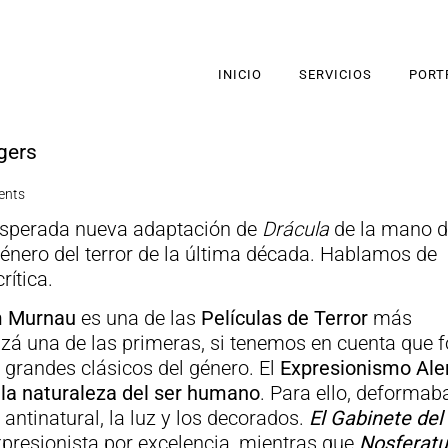
INICIO
SERVICIOS
PORT
gers
ents
a esperada nueva adaptación de
Drácula
de la mano d
 género del terror de la última década. Hablamos de
rítica.
lm Murnau
es una de las
Películas de
Terror
más
uizá una de las primeras, si tenemos en cuenta que 
s grandes clásicos del género. El
Expresionismo Al
a
la naturaleza del ser humano
. Para ello, deformaba
antinatural, la luz y los decorados.
El Gabinete del
xpresionista por excelencia, mientras que
Nosferat