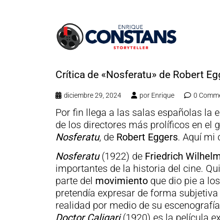
Crítica de «Nosferatu» de Robert Eg
diciembre 29, 2024
por
Enrique
0 Comm
Por fin llega a las salas españolas l
de los directores más prolíficos en el
Nosferatu
, de
Robert Eggers
. Aquí mi c
Nosferatu
(1922) de
Friedrich Wilhe
importantes de la historia del cine. Q
parte del
movimiento
que dio pie a lo
pretendía expresar de forma subjetiv
realidad por medio de su escenografía 
Doctor Caligari
(1920) es la película e