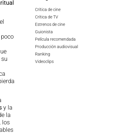
n
ritual
Crítica de cine
Crítica de TV
el
Estrenos de cine
Guionista
y poco
Película recomendada
Producción audiovisual
que
Ranking
 su
Videoclips
ca
pierda
a
s
y la
de la
, los
ables