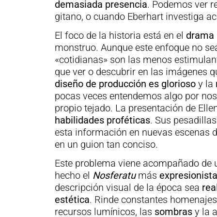
demasiada presencia
. Podemos ver r
gitano, o cuando Eberhart investiga ac
El foco de la historia está en el
drama 
monstruo. Aunque este enfoque no sea
«cotidianas» son las menos estimula
que ver o descubrir en las imágenes 
diseño de producción
es glorioso
y la
pocas veces entendemos algo por noso
propio tejado. La presentación de Ell
habilidades proféticas
. Sus pesadilla
esta información en nuevas escenas de
en un guion tan conciso.
Este problema viene acompañado de 
hecho el
Nosferatu
más
expresionist
descripción visual de la época sea
rea
estética
. Rinde constantes homenajes
recursos lumínicos, las
sombras
y la 