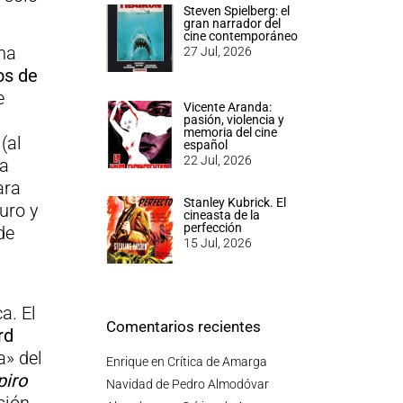
Steven Spielberg: el
gran narrador del
cine contemporáneo
una
27 Jul, 2026
os de
e
Vicente Aranda:
pasión, violencia y
memoria del cine
(al
español
22 Jul, 2026
la
ara
Stanley Kubrick. El
curo y
cineasta de la
perfección
de
15 Jul, 2026
a. El
Comentarios recientes
rd
a» del
Enrique
en
Crítica de Amarga
piro
Navidad de Pedro Almodóvar