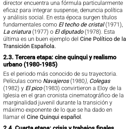
director encuentra una fórmula particularmente
eficaz para integrar suspense, denuncia política
y análisis social. En esta época surgen títulos
fundamentales como
El techo de cristal
(1971),
La criatura
(1977) o
El diputado
(1978). Esta
última es un buen ejemplo del
Cine Político de la
Transición Española.
2.3.
Tercera etapa: cine quinqui y realismo
urbano (1980-1985)
Es el periodo más conocido de su trayectoria.
Películas como
Navajeros
(1980
)
,
Colegas
(1982) y
El pico
(1983) convirtieron a Eloy de la
Iglesia en el gran cronista cinematográfico de la
marginalidad juvenil durante la transición y
máximo exponente de lo que se ha dado en
llamar el
Cine Quinqui español
.
2.4.
Cuarta etapa: crisis y trabajos finales