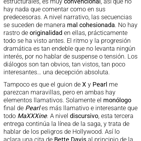
estructurales, es muy
convencional
, así que no
hay nada que comentar como en sus
predecesoras. A nivel narrativo, las secuencias
se suceden de manera
mal cohesionada
. No hay
rastro de
originalidad
en ellas, prácticamente
todo se ha visto antes. El ritmo y la progresión
dramática es tan endeble que no levanta ningún
interés, por no hablar de suspense o tensión. Los
diálogos son tan obvios, tan vistos, tan poco
interesantes… una decepción absoluta.
Tampoco es que el guion de
X
y
Pearl
me
parezcan maravillas, pero en ambas hay
elementos llamativos. Solamente el
monólogo
final de
Pearl
es más llamativo e interesante que
todo
MaXXXine
. A nivel
discursivo
, esta tercera
entrega continúa la línea de la saga, y trata de
hablar de los peligros de Hollywood. Así lo
aclara una cita de
Bette Davis
al principio de la