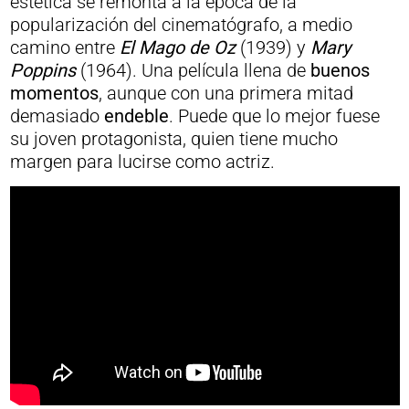
estética se remonta a la época de la
popularización del cinematógrafo, a medio
camino entre
El Mago de Oz
(1939) y
Mary
Poppins
(1964). Una película llena de
buenos
momentos
, aunque con una primera mitad
demasiado
endeble
. Puede que lo mejor fuese
su joven protagonista, quien tiene mucho
margen para lucirse como actriz.