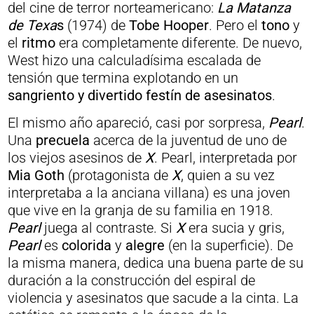
del cine de terror norteamericano:
La Matanza
de Texa
s
(1974) de
Tobe Hooper
. Pero el
tono
y
el
ritmo
era completamente diferente. De nuevo,
West hizo una calculadísima escalada de
tensión que termina explotando en un
sangriento y divertido festín de asesinatos
.
El mismo año apareció, casi por sorpresa,
Pearl
.
Una
precuela
acerca de la juventud de uno de
los viejos asesinos de
X
. Pearl, interpretada por
Mia Goth
(protagonista de
X
, quien a su vez
interpretaba a la anciana villana) es una joven
que vive en la granja de su familia en 1918.
Pearl
juega al contraste. Si
X
era sucia y gris,
Pearl
es
colorida
y
alegre
(en la superficie). De
la misma manera, dedica una buena parte de su
duración a la construcción del espiral de
violencia y asesinatos que sacude a la cinta. La