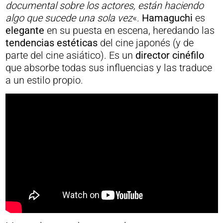
documental sobre los actores, están haciendo
algo que sucede una sola vez
«.
Hamaguchi
es
elegante
en su puesta en escena, heredando las
tendencias estéticas
del cine japonés (y de
parte del cine asiático). Es un
director cinéfilo
que absorbe todas sus influencias y las traduce
a un estilo propio.