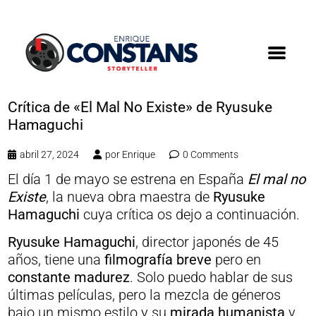
Crítica de «El Mal No Existe» de Ryusuke
Hamaguchi
abril 27, 2024
por
Enrique
0 Comments
El día 1 de mayo se estrena en España
El mal no
Existe
, la nueva obra maestra de
Ryusuke
Hamaguchi
cuya crítica os dejo a continuación.
Ryusuke Hamaguchi
, director japonés de 45
años, tiene una
filmografía breve
pero en
constante madurez
. Solo puedo hablar de sus
últimas películas, pero la mezcla de géneros
bajo un mismo estilo y su
mirada humanista
y