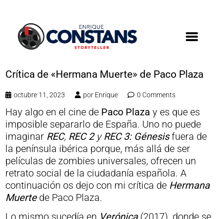
Crítica de «Hermana Muerte» de Paco Plaza
octubre 11, 2023
por
Enrique
0 Comments
Hay algo en el cine de
Paco Plaza
y es que es
imposible separarlo de España. Uno no puede
imaginar
REC
,
REC 2
y
REC 3: Génesis
fuera de
la península ibérica porque, más allá de ser
películas de zombies universales, ofrecen un
retrato social de la ciudadanía española. A
continuación os dejo con mi crítica de
Hermana
Muerte
de Paco Plaza.
Lo mismo sucedía en
Verónica
(2017), donde se