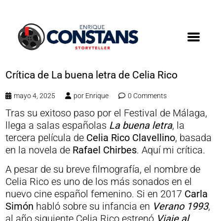
Crítica de La buena letra de Celia Rico
mayo 4, 2025
por
Enrique
0 Comments
Tras su exitoso paso por el Festival de Málaga,
llega a salas españolas
La buena letra
, la
tercera película de
Celia Rico Clavellino
, basada
en la novela de
Rafael Chirbes
. Aquí mi crítica.
A pesar de su breve filmografía, el nombre de
Celia Rico es uno de los más sonados en el
nuevo cine español femenino. Si en 2017
Carla
Simón
habló sobre su infancia en
Verano 1993
,
al año siguiente Celia Rico estrenó
Viaje al