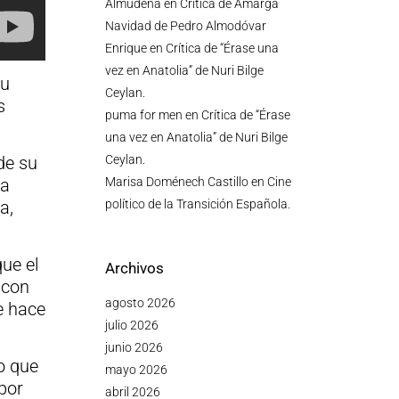
Almudena
en
Crítica de Amarga
Navidad de Pedro Almodóvar
Enrique
en
Crítica de “Érase una
vez en Anatolia” de Nuri Bilge
su
Ceylan.
s
puma for men
en
Crítica de “Érase
una vez en Anatolia” de Nuri Bilge
Ceylan.
de su
Marisa Doménech Castillo
en
Cine
ta
político de la Transición Española.
a,
ue el
Archivos
 con
agosto 2026
e hace
julio 2026
junio 2026
o que
mayo 2026
 por
abril 2026