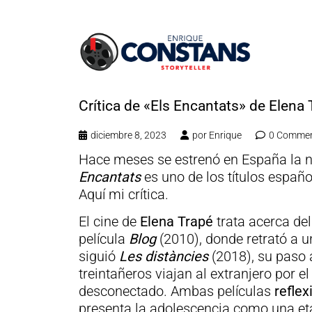
Crítica de «Els Encantats» de Elena 
diciembre 8, 2023
por
Enrique
0 Comme
Hace meses se estrenó en España la nu
Encantats
es uno de los títulos españ
Aquí mi crítica.
El cine de
Elena Trapé
trata acerca de
película
Blog
(2010), donde retrató a u
siguió
Les distàncies
(2018), su paso 
treintañeros viajan al extranjero por 
desconectado. Ambas películas
reflex
presenta la adolescencia como una eta