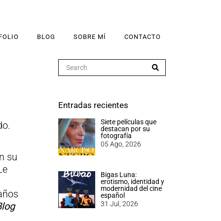
FOLIO
BLOG
SOBRE MÍ
CONTACTO
Entradas recientes
Siete películas que
do.
destacan por su
fotografía
05 Ago, 2026
n su
Le
Bigas Luna:
erotismo, identidad y
modernidad del cine
 años
español
31 Jul, 2026
Blog