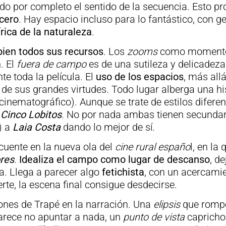
ndo por completo el sentido de la secuencia. Esto p
ncero
. Hay espacio incluso para lo fantástico, con g
írica de la naturaleza
.
bien todos sus recursos
. Los
zooms
como moment
. El
fuera de campo
es de una sutileza y delicadeza
te toda la película. El
uso de los espacios
, más allá
e sus grandes virtudes. Todo lugar alberga una hi
(cinematográfico). Aunque se trate de estilos diferen
e
Cinco Lobitos
. No por nada ambas tienen secundar
) a
Laia Costa
dando lo mejor de sí.
cuente en la nueva ola del
cine rural españo
l, en la 
res
.
Idealiza el campo como lugar de descanso
, d
sa. Llega a parecer algo
fetichista
, con un acercami
rte, la escena final consigue desdecirse.
iones de Trapé en la narración. Una
elipsis
que rompe
arece no apuntar a nada, un
punto de vista
caprich