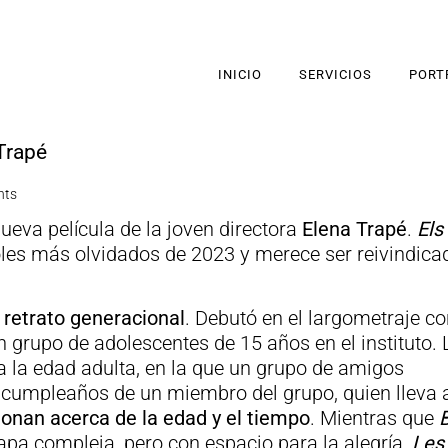
INICIO
SERVICIOS
PORT
Trapé
nts
eva película de la joven directora
Elena Trapé
.
Els
oles más olvidados de 2023 y merece ser reivindica
l
retrato generacional
. Debutó en el largometraje co
n grupo de adolescentes de 15 años en el instituto. 
a la edad adulta, en la que un grupo de amigos
el cumpleaños de un miembro del grupo, quien lleva
ionan acerca de la edad y el tiempo
. Mientras que
pa compleja, pero con espacio para la alegría,
Les