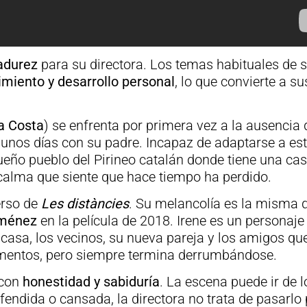
adurez
para su directora. Los temas habituales de 
imiento y desarrollo personal
, lo que convierte a su
a Costa
) se enfrenta por primera vez a la ausencia 
 unos días con su padre. Incapaz de adaptarse a es
ueño pueblo del Pirineo catalán donde tiene una cas
calma que siente que hace tiempo ha perdido.
erso de
Les distàncies
. Su melancolía es la misma q
iménez
en la película de 2018. Irene es un personaje
 casa, los vecinos, su nueva pareja y los amigos qu
omentos, pero siempre termina derrumbándose.
 con
honestidad y sabiduría
. La escena puede ir de l
 ofendida o cansada, la directora no trata de pasarlo